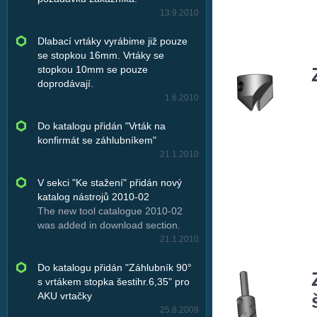
13.9.2010
Dlabací vrtáky vyrábime již pouze
se stopkou 16mm. Vrtáky se
stopkou 10mm se pouze
doprodávají.
1.6.2010
Do katalogu přidán "Vrták na
konfirmát se záhlubníkem"
21.1.2010
V sekci "Ke stažení" přidán nový
katalog nástrojů 2010-02
The new tool catalogue 2010-02
was added in download section.
21.1.2010
Do katalogu přidán "Záhlubník 90°
s vrtákem stopka šestihr.6,35" pro
AKU vrtačky
25.8.2009