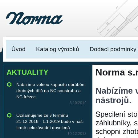
Úvod
Katalog výrobků
Dodací podmínky
Norma s.r
AKTUALITY
Nabízíme volnou kapacitu obrábění
Nabízíme 
drobných dílů na NC soustruhu a
NC frézce
nástrojů.
8.10.2019
Specilení sto
Oznamujeme že v termínu
záhlubníky, s
21.12.2018 - 1.1.2019 bude v naši
firmě celozávodní dovolená
schopni zhot
10.12.2018