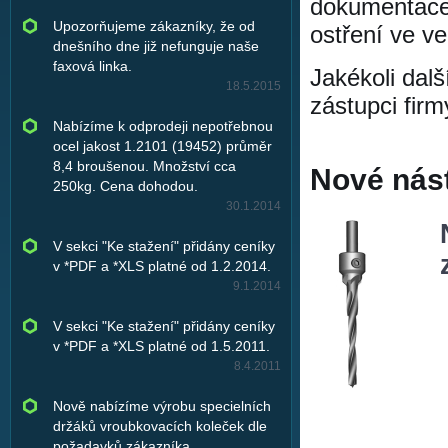
dokumentace.
Upozorňujeme zákazníky, že od
ostření ve v
dnešního dne již nefunguje naše
faxová linka.
Jakékoli dal
18.5.2015
zástupci firm
Nabízíme k odprodeji nepotřebnou
ocel jakost 1.2101 (19452) průměr
8,4 broušenou. Množství cca
Nové nást
250kg. Cena dohodou.
30.1.2014
V sekci "Ke stažení" přidány ceníky
v *PDF a *XLS platné od 1.2.2014.
9.1.2014
V sekci "Ke stažení" přidány ceníky
v *PDF a *XLS platné od 1.5.2011.
8.4.2011
Nově nabízíme výrobu specielních
držáků vroubkovacích koleček dle
požadavků zákazníka.