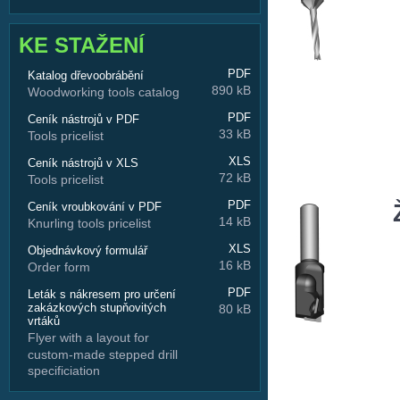
KE STAŽENÍ
PDF
Katalog dřevoobrábění
890 kB
Woodworking tools catalog
PDF
Ceník nástrojů v PDF
33 kB
Tools pricelist
XLS
Ceník nástrojů v XLS
72 kB
Tools pricelist
PDF
Ceník vroubkování v PDF
14 kB
Knurling tools pricelist
XLS
Objednávkový formulář
16 kB
Order form
PDF
Leták s nákresem pro určení
zakázkových stupňovitých
80 kB
vrtáků
Flyer with a layout for
custom-made stepped drill
specificiation