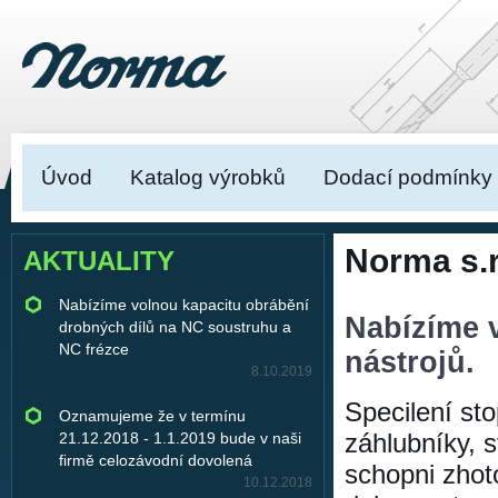
Úvod
Katalog výrobků
Dodací podmínky
Norma s.r
AKTUALITY
Nabízíme volnou kapacitu obrábění
Nabízíme 
drobných dílů na NC soustruhu a
NC frézce
nástrojů.
8.10.2019
Specilení sto
Oznamujeme že v termínu
záhlubníky, s
21.12.2018 - 1.1.2019 bude v naši
firmě celozávodní dovolená
schopni zhot
10.12.2018