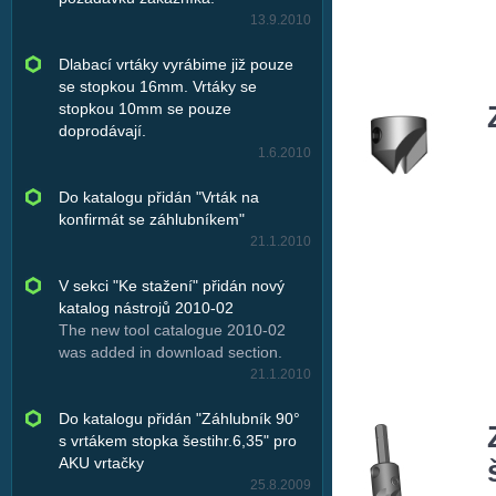
13.9.2010
Dlabací vrtáky vyrábime již pouze
se stopkou 16mm. Vrtáky se
stopkou 10mm se pouze
doprodávají.
1.6.2010
Do katalogu přidán "Vrták na
konfirmát se záhlubníkem"
21.1.2010
V sekci "Ke stažení" přidán nový
katalog nástrojů 2010-02
The new tool catalogue 2010-02
was added in download section.
21.1.2010
Do katalogu přidán "Záhlubník 90°
s vrtákem stopka šestihr.6,35" pro
AKU vrtačky
25.8.2009