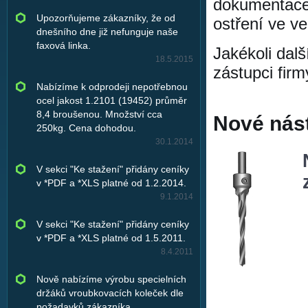
dokumentace.
Upozorňujeme zákazníky, že od
ostření ve v
dnešního dne již nefunguje naše
faxová linka.
Jakékoli dal
18.5.2015
zástupci firm
Nabízíme k odprodeji nepotřebnou
ocel jakost 1.2101 (19452) průměr
8,4 broušenou. Množství cca
Nové nást
250kg. Cena dohodou.
30.1.2014
V sekci "Ke stažení" přidány ceníky
v *PDF a *XLS platné od 1.2.2014.
9.1.2014
V sekci "Ke stažení" přidány ceníky
v *PDF a *XLS platné od 1.5.2011.
8.4.2011
Nově nabízíme výrobu specielních
držáků vroubkovacích koleček dle
požadavků zákazníka.