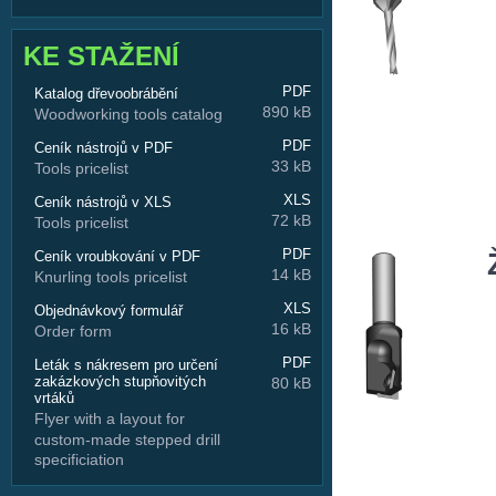
KE STAŽENÍ
PDF
Katalog dřevoobrábění
890 kB
Woodworking tools catalog
PDF
Ceník nástrojů v PDF
33 kB
Tools pricelist
XLS
Ceník nástrojů v XLS
72 kB
Tools pricelist
PDF
Ceník vroubkování v PDF
14 kB
Knurling tools pricelist
XLS
Objednávkový formulář
16 kB
Order form
PDF
Leták s nákresem pro určení
zakázkových stupňovitých
80 kB
vrtáků
Flyer with a layout for
custom-made stepped drill
specificiation