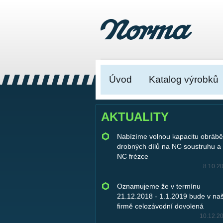
Úvod
Katalog výrobků
AKTUALITY
Nabízíme volnou kapacitu obrábě
drobných dílů na NC soustruhu a
NC frézce
8.10.2
Oznamujeme že v termínu
21.12.2018 - 1.1.2019 bude v naš
firmě celozávodní dovolená
10.12.2