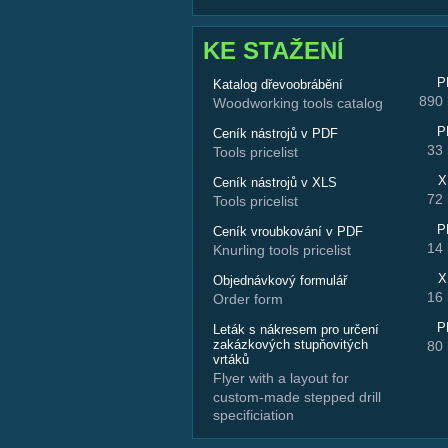
KE STAŽENÍ
P
Katalog dřevoobrábění
890
Woodworking tools catalog
P
Ceník nástrojů v PDF
33
Tools pricelist
X
Ceník nástrojů v XLS
72
Tools pricelist
P
Ceník vroubkování v PDF
14
Knurling tools pricelist
X
Objednávkový formulář
16
Order form
P
Leták s nákresem pro určení
zakázkových stupňovitých
80
vrtáků
Flyer with a layout for
custom-made stepped drill
specificiation