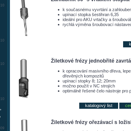
010
k současnému vyvrtání a zahlouben
upínací stopka šestihran 6,35
ideální pro AKU vrtačky a šroubová
rychlá výměna šroubovací nástavec 
010
k
Žiletkové frézy jednobřité zavrt
010
k opracování masivního dřeva, lep
dřevěných kompozitů
upínací stopky 8; 12; 20mm
možno použít v NC strojích
optimálně řešené čelo nástroje pro 
010
katalogový list
ce
°
o
Žiletkové frézy ořezávací s loži
009