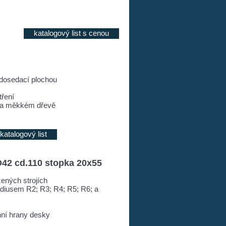
katalogový list s cenou
 dosedací plochou
ření
m a měkkém dřevě
katalogový list
D42 cd.110 stopka 20x55
zených strojích
radiusem R2; R3; R4; R5; R6; a
hní hrany desky