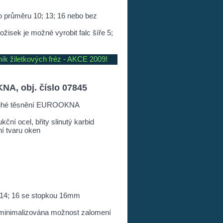
 průměru 10; 13; 16 nebo bez
žisek je možné vyrobit falc šíře 5;
ník žiletkových fréz - AKCE 2009!
NA, obj. číslo 07845
druhé těsnění EUROOKNA
ukční ocel, břity slinutý karbid
ní tvaru oken
; 14; 16 se stopkou 16mm
minimalizována možnost zalomení