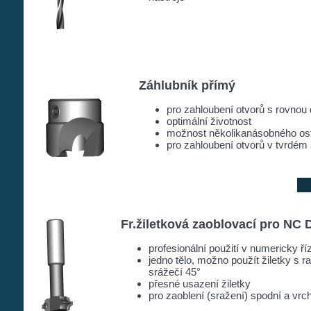
Záhlubník přímý
pro zahloubení otvorů s rovnou
optimální životnost
možnost několikanásobného ost
pro zahloubení otvorů v tvrdé
Fr.žiletková zaoblovací pro NC 
profesionální použití v numericky ří
jedno tělo, možno použít žiletky s 
srážečí 45°
přesné usazení žiletky
pro zaoblení (sražení) spodní a vrc