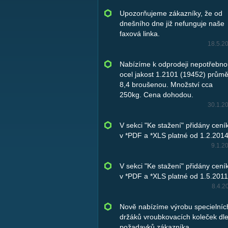
Upozorňujeme zákazníky, že od
dnešního dne již nefunguje naše
faxová linka.
18.5.2
Nabízíme k odprodeji nepotřebn
ocel jakost 1.2101 (19452) průmě
8,4 broušenou. Množství cca
250kg. Cena dohodou.
30.1.2
V sekci "Ke stažení" přidány cení
v *PDF a *XLS platné od 1.2.2014
9.1.2
V sekci "Ke stažení" přidány cení
v *PDF a *XLS platné od 1.5.2011
8.4.2
Nově nabízíme výrobu specielníc
držáků vroubkovacích koleček dl
požadavků zákazníka.