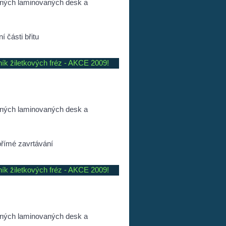
ených laminovaných desk a
 části břitu
ník žiletkových fréz - AKCE 2009!
ených laminovaných desk a
přímé zavrtávání
ník žiletkových fréz - AKCE 2009!
ených laminovaných desk a