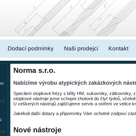
Dodací podmínky
Naši prodejci
Kontakt
Norma s.r.o.
Nabízíme výrobu atypických zakázkových nástr
ní
Specilení stopkové frézy s břity HM, sukovníky, zátkovníky, zá
stopkové nástroje jsme schopni zhotovit do čtyř týdnů, včet
019
U veškerých nástrojů zajišťujeme servis a ostření ve velice 
Jakékoli další dotazy a připomínky Vám ochotně zodpoví zást
i
Nové nástroje
018