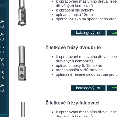
k opracování masivního dřeva, lep
dřevěných kompozitů
k obrábění dle šablony
upínací stopka 12mm
opěrné ložisko na spodní nebo vrchní
DF
 kB
katalogový list
ce
DF
 kB
Žiletkové frézy dvoubřité
LS
 kB
k opracování masivního dřeva, lep
DF
dřevěných kompozitů
 kB
upínací stopky 8; 12; 20mm
možno použít v NC strojích
LS
optimálně řešené čelo nástroje pro 
 kB
DF
katalogový list
ce
 kB
Žiletkové frézy falcovací
k opracování masivního dřeva, lep
dřevěných kompozitů