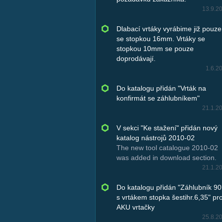
13.9.2
Dlabací vrtáky vyrábime již pouze
se stopkou 16mm. Vrtáky se
stopkou 10mm se pouze
doprodávají.
1.6.2
Do katalogu přidán "Vrták na
konfirmát se záhlubníkem"
21.1.2
V sekci "Ke stažení" přidán nový
katalog nástrojů 2010-02
The new tool catalogue 2010-02
was added in download section.
21.1.2
Do katalogu přidán "Záhlubník 90
s vrtákem stopka šestihr.6,35" pr
AKU vrtačky
25.8.2