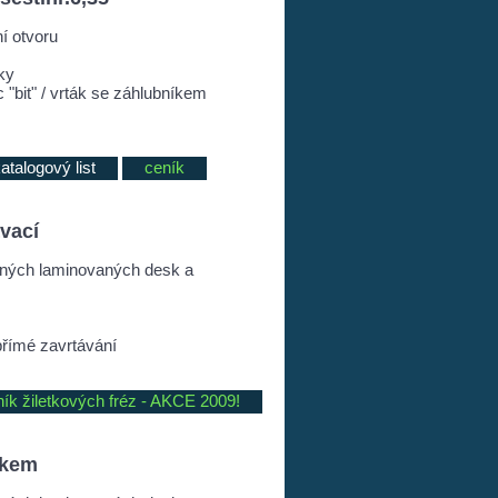
í otvoru
ky
"bit" / vrták se záhlubníkem
atalogový list
ceník
ávací
ených laminovaných desk a
přímé zavrtávání
ník žiletkových fréz - AKCE 2009!
skem