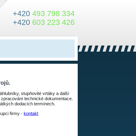
+420
493 798 334
+420
603 223 426
ojů.
hlubníky, stupňovité vrtáky a další
ně zpracování technické dokumentace.
krátkých dodacích termínech.
upci firmy -
kontakt