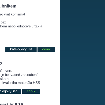
lubníkem
ro vrut konfirmát
 bez
kem nebo jednotlivě vrták a
katalogový list
ceník
tý
í otvoru
čuje bezvadné zahloubení
ískami
e kvalitního materiálu HSS
alogový list
ceník
šestihr.6,35