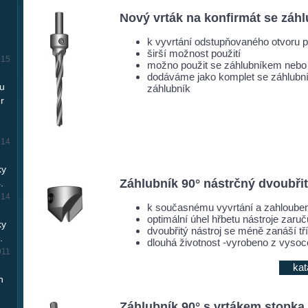
Nový vrták na konfirmát se záh
k vyvrtání odstupňovaného otvoru p
širší možnost použití
015
možno použit se záhlubníkem nebo
dodáváme jako komplet se záhlubní
ou
záhlubník
r
014
ky
Záhlubník 90° nástrčný dvoubři
.
014
k současnému vyvrtání a zahlouben
optimální úhel hřbetu nástroje zaru
ky
dvoubřitý nástroj se méně zanáší tř
.
dlouhá životnost -vyrobeno z vysoc
011
kat
h
e
Záhlubník 90° s vrtákem stopka 