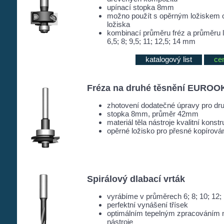
upínací stopka 8mm
možno použít s opěrným ložiskem o
ložiska
kombinací průměru fréz a průměru lo
6,5; 8; 9,5; 11; 12,5; 14 mm
katalogový list
ce
Fréza na druhé těsnění EUROOK
zhotovení dodatečné úpravy pro 
stopka 8mm, průměr 42mm
materiál těla nástroje kvalitní konstr
opěrné ložisko pro přesné kopírová
Spirálový dlabací vrták
vyrábíme v průměrech 6; 8; 10; 12
perfektní vynášení třísek
optimálním tepelným zpracováním 
nástroje