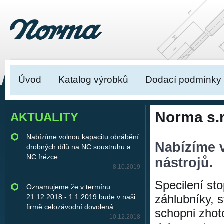
Úvod
Katalog výrobků
Dodací podmínky
Norma s.r
AKTUALITY
Nabízíme volnou kapacitu obrábění
Nabízíme 
drobných dílů na NC soustruhu a
NC frézce
nástrojů.
8.10.2019
Specilení sto
Oznamujeme že v termínu
záhlubníky, s
21.12.2018 - 1.1.2019 bude v naši
firmě celozávodní dovolená
schopni zhot
10.12.2018