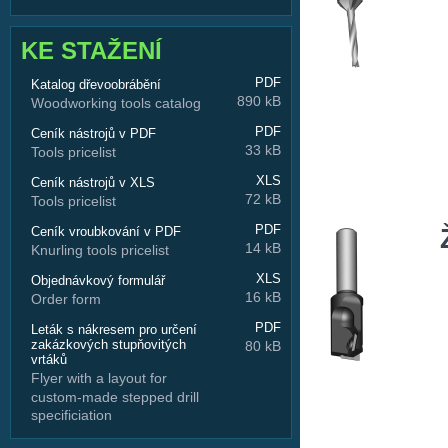
KE STAŽENÍ
PDF
Katalog dřevoobrábění
890 kB
Woodworking tools catalog
PDF
Ceník nástrojů v PDF
33 kB
Tools pricelist
XLS
Ceník nástrojů v XLS
72 kB
Tools pricelist
PDF
Ceník vroubkování v PDF
14 kB
Knurling tools pricelist
XLS
Objednávkový formulář
16 kB
Order form
PDF
Leták s nákresem pro určení
zakázkových stupňovitých
80 kB
vrtáků
Flyer with a layout for
custom-made stepped drill
specificiation