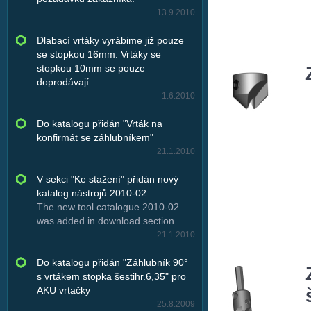
13.9.2010
Dlabací vrtáky vyrábime již pouze
se stopkou 16mm. Vrtáky se
stopkou 10mm se pouze
doprodávají.
1.6.2010
Do katalogu přidán "Vrták na
konfirmát se záhlubníkem"
21.1.2010
V sekci "Ke stažení" přidán nový
katalog nástrojů 2010-02
The new tool catalogue 2010-02
was added in download section.
21.1.2010
Do katalogu přidán "Záhlubník 90°
s vrtákem stopka šestihr.6,35" pro
AKU vrtačky
25.8.2009