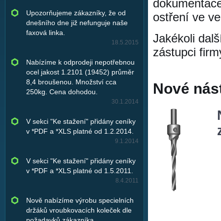
dokumentace.
Upozorňujeme zákazníky, že od
ostření ve v
dnešního dne již nefunguje naše
faxová linka.
Jakékoli dal
18.5.2015
zástupci firm
Nabízíme k odprodeji nepotřebnou
ocel jakost 1.2101 (19452) průměr
8,4 broušenou. Množství cca
Nové nást
250kg. Cena dohodou.
30.1.2014
V sekci "Ke stažení" přidány ceníky
v *PDF a *XLS platné od 1.2.2014.
9.1.2014
V sekci "Ke stažení" přidány ceníky
v *PDF a *XLS platné od 1.5.2011.
8.4.2011
Nově nabízíme výrobu specielních
držáků vroubkovacích koleček dle
požadavků zákazníka.