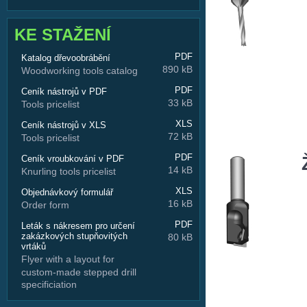
KE STAŽENÍ
PDF
Katalog dřevoobrábění
890 kB
Woodworking tools catalog
PDF
Ceník nástrojů v PDF
33 kB
Tools pricelist
XLS
Ceník nástrojů v XLS
72 kB
Tools pricelist
PDF
Ceník vroubkování v PDF
14 kB
Knurling tools pricelist
XLS
Objednávkový formulář
16 kB
Order form
PDF
Leták s nákresem pro určení
zakázkových stupňovitých
80 kB
vrtáků
Flyer with a layout for
custom-made stepped drill
specificiation