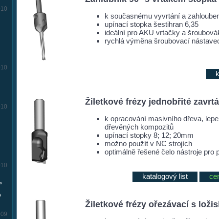
010
k současnému vyvrtání a zahlouben
upínací stopka šestihran 6,35
ideální pro AKU vrtačky a šroubová
rychlá výměna šroubovací nástavec 
010
k
Žiletkové frézy jednobřité zavrt
010
k opracování masivního dřeva, lep
dřevěných kompozitů
upínací stopky 8; 12; 20mm
možno použít v NC strojích
optimálně řešené čelo nástroje pro 
010
katalogový list
ce
°
o
Žiletkové frézy ořezávací s loži
009