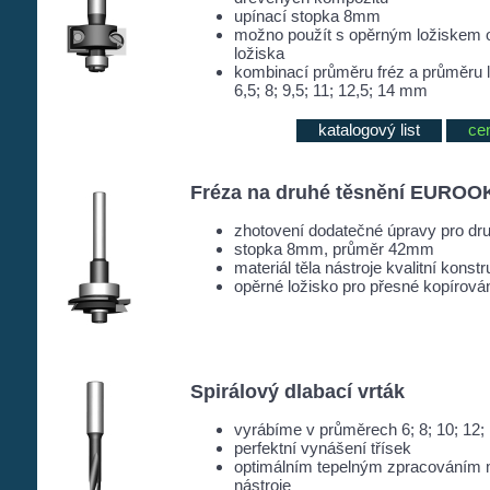
upínací stopka 8mm
možno použít s opěrným ložiskem o
ložiska
kombinací průměru fréz a průměru lo
6,5; 8; 9,5; 11; 12,5; 14 mm
katalogový list
ce
Fréza na druhé těsnění EUROOK
zhotovení dodatečné úpravy pro 
stopka 8mm, průměr 42mm
materiál těla nástroje kvalitní konstr
opěrné ložisko pro přesné kopírová
Spirálový dlabací vrták
vyrábíme v průměrech 6; 8; 10; 12
perfektní vynášení třísek
optimálním tepelným zpracováním 
nástroje