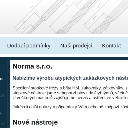
Dodací podmínky
Naši prodejci
Kontakt
Norma s.r.o.
Nabízíme výrobu atypických zakázkových nástr
ní
Specilení stopkové frézy s břity HM, sukovníky, zátkovníky, zá
stopkové nástroje jsme schopni zhotovit do čtyř týdnů, včet
019
U veškerých nástrojů zajišťujeme servis a ostření ve velice 
Jakékoli další dotazy a připomínky Vám ochotně zodpoví zást
i
Nové nástroje
018