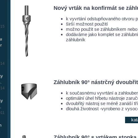
Nový vrták na konfirmát se záh
k vyvrtání odstupňovaného otvoru p
širší možnost použití
015
možno použit se záhlubníkem nebo
dodáváme jako komplet se záhlubní
ou
záhlubník
r
014
ky
Záhlubník 90° nástrčný dvoubři
.
014
k současnému vyvrtání a zahlouben
optimální úhel hřbetu nástroje zaru
ky
dvoubřitý nástroj se méně zanáší tř
.
dlouhá životnost -vyrobeno z vysoc
011
kat
h
e
Záhlubník 90° s vrtákem stopka 