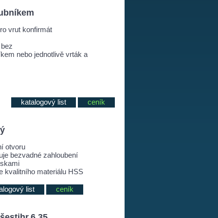
lubníkem
ro vrut konfirmát
 bez
kem nebo jednotlivě vrták a
katalogový list
ceník
tý
í otvoru
čuje bezvadné zahloubení
ískami
e kvalitního materiálu HSS
alogový list
ceník
šestihr.6,35