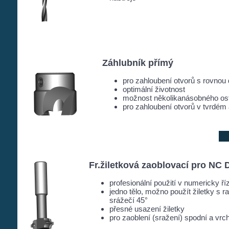
Záhlubník přímý
pro zahloubení otvorů s rovnou
optimální životnost
možnost několikanásobného ost
pro zahloubení otvorů v tvrdé
Fr.žiletková zaoblovací pro NC 
profesionální použití v numericky ří
jedno tělo, možno použít žiletky s 
srážečí 45°
přesné usazení žiletky
pro zaoblení (sražení) spodní a vrc