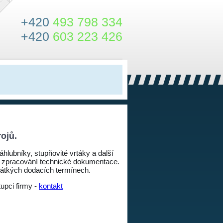
+420
493 798 334
+420
603 223 426
ojů.
hlubníky, stupňovité vrtáky a další
ně zpracování technické dokumentace.
krátkých dodacích termínech.
upci firmy -
kontakt