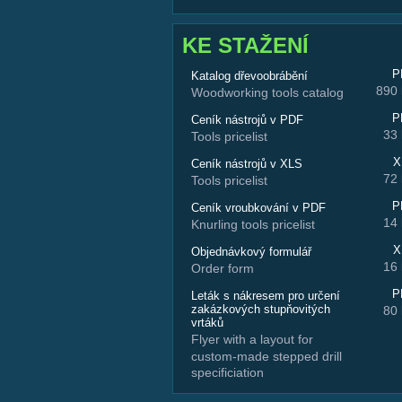
KE STAŽENÍ
P
Katalog dřevoobrábění
890
Woodworking tools catalog
P
Ceník nástrojů v PDF
33
Tools pricelist
X
Ceník nástrojů v XLS
72
Tools pricelist
P
Ceník vroubkování v PDF
14
Knurling tools pricelist
X
Objednávkový formulář
16
Order form
P
Leták s nákresem pro určení
zakázkových stupňovitých
80
vrtáků
Flyer with a layout for
custom-made stepped drill
specificiation