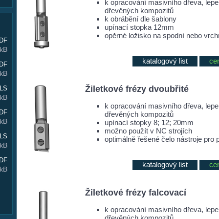
k opracování masivního dřeva, lep
dřevěných kompozitů
k obrábění dle šablony
upínací stopka 12mm
opěrné ložisko na spodní nebo vrchní
DF
 kB
katalogový list
ce
DF
 kB
Žiletkové frézy dvoubřité
LS
 kB
k opracování masivního dřeva, lep
DF
dřevěných kompozitů
 kB
upínací stopky 8; 12; 20mm
možno použít v NC strojích
LS
optimálně řešené čelo nástroje pro 
 kB
DF
katalogový list
ce
 kB
Žiletkové frézy falcovací
k opracování masivního dřeva, lep
dřevěných kompozitů