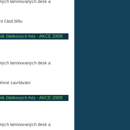
ených laminovaných desk a
 části břitu
ník žiletkových fréz - AKCE 2009!
ených laminovaných desk a
přímé zavrtávání
ník žiletkových fréz - AKCE 2009!
ených laminovaných desk a