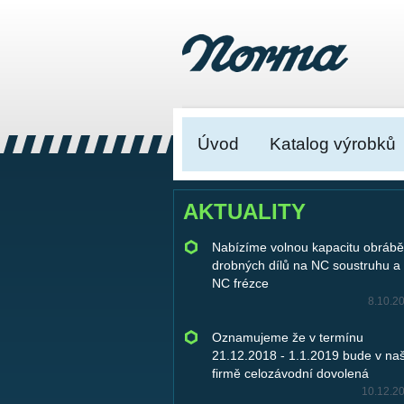
Úvod
Katalog výrobků
AKTUALITY
Nabízíme volnou kapacitu obrábě
drobných dílů na NC soustruhu a
NC frézce
8.10.2
Oznamujeme že v termínu
21.12.2018 - 1.1.2019 bude v naš
firmě celozávodní dovolená
10.12.2