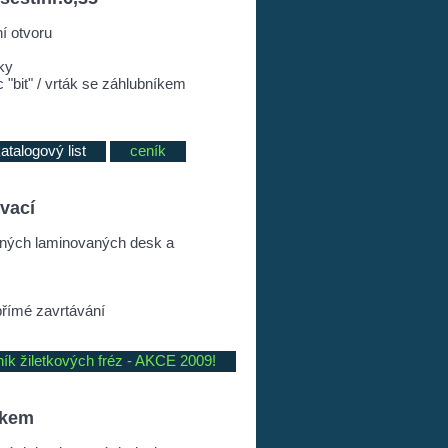
í otvoru
ky
"bit" / vrták se záhlubníkem
atalogový list
ceník
ávací
ených laminovaných desk a
přímé zavrtávání
ník žiletkových fréz - AKCE 2009!
skem