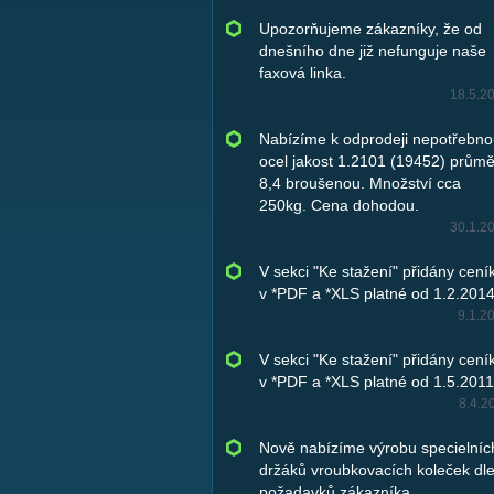
Upozorňujeme zákazníky, že od
dnešního dne již nefunguje naše
faxová linka.
18.5.2
Nabízíme k odprodeji nepotřebn
ocel jakost 1.2101 (19452) průmě
8,4 broušenou. Množství cca
250kg. Cena dohodou.
30.1.2
V sekci "Ke stažení" přidány cení
v *PDF a *XLS platné od 1.2.2014
9.1.2
V sekci "Ke stažení" přidány cení
v *PDF a *XLS platné od 1.5.2011
8.4.2
Nově nabízíme výrobu specielníc
držáků vroubkovacích koleček dl
požadavků zákazníka.