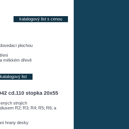
katalogový list s cenou
 dosedací plochou
ření
m a měkkém dřevě
katalogový list
D42 cd.110 stopka 20x55
zených strojích
radiusem R2; R3; R4; R5; R6; a
hní hrany desky