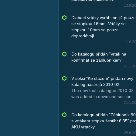
13.9.2
Dlabací vrtáky vyrábime již pouze
se stopkou 16mm. Vrtáky se
stopkou 10mm se pouze
doprodávají.
1.6.2
Do katalogu přidán "Vrták na
konfirmát se záhlubníkem"
21.1.2
V sekci "Ke stažení" přidán nový
katalog nástrojů 2010-02
The new tool catalogue 2010-02
was added in download section.
21.1.2
Do katalogu přidán "Záhlubník 90
s vrtákem stopka šestihr.6,35" pr
AKU vrtačky
25.8.2