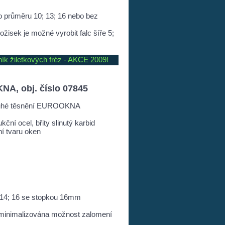
 průměru 10; 13; 16 nebo bez
žisek je možné vyrobit falc šíře 5;
ník žiletkových fréz - AKCE 2009!
NA, obj. číslo 07845
druhé těsnění EUROOKNA
ukční ocel, břity slinutý karbid
ní tvaru oken
; 14; 16 se stopkou 16mm
minimalizována možnost zalomení